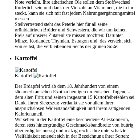
Note verleiht. Ihre ätherischen Öle sollen dem Stoffwechsel
förderlich sein und dank der Vielzahl an Vitaminen, die in ihr
steckt, kann sie sich mit fast jedem Nahrungsergänzungsmittel
messen.
Stellvertretend steht das Peterle hier für all seine
grünblättrigen Brüder und Schwestern, die wir um keinen
Preis auf unserer Zutatenliste missen möchten: Darunter
Minze, Koriander, Thymian, Estragon und, das versteht sich
von selbst, die verbleibenden Sechs der grünen Soße!
Kartoffel
Kartoffel
Der Erdapfel wird ab dem 18. Jahrhundert von einem
südamerikanischen Exot zu heutigen urdeutschen Tugend –
dem alten Fritz und seinen insgesamt 15 Kartoffelbefehlen sei
Dank. Ihren Siegeszug verdankt sie vor allem ihrer
anspruchslosen Widerstandsfähigkeit und ihrem sättigenden
Kalorienanteil.
Wir sehen in der Kartoffel eine bescheidene Alleskönnerin,
deren stets hintergründige Geschmacksbandbreite von buttrig
über erdig bis nussig und malzig reicht. Ihre unterschätzte
Vielfältigkeit spiegelt sich in der Bezeichnung ihrer Sorten: