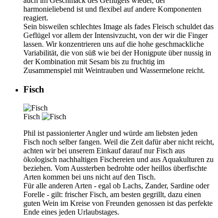
auch im Geschmack des Geflügels wieder, der
harmonieliebend ist und flexibel auf andere Komponenten
reagiert.
Sein bisweilen schlechtes Image als fades Fleisch schuldet das
Geflügel vor allem der Intensivzucht, von der wir die Finger
lassen. Wir konzentrieren uns auf die hohe geschmackliche
Variabilität, die von süß wie bei der Honigpute über nussig in
der Kombination mit Sesam bis zu fruchtig im
Zusammenspiel mit Weintrauben und Wassermelone reicht.
Fisch
Fisch
Phil ist passionierter Angler und würde am liebsten jeden
Fisch noch selber fangen. Weil die Zeit dafür aber nicht reicht,
achten wir bei unserem Einkauf darauf nur Fisch aus
ökologisch nachhaltigen Fischereien und aus Aquakulturen zu
beziehen. Vom Aussterben bedrohte oder heillos überfischte
Arten kommen bei uns nicht auf den Tisch.
Für alle anderen Arten - egal ob Lachs, Zander, Sardine oder
Forelle - gilt: frischer Fisch, am besten gegrillt, dazu einen
guten Wein im Kreise von Freunden genossen ist das perfekte
Ende eines jeden Urlaubstages.