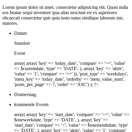
Lorem ipsum dolor sit amet, consectetur adipisicing elit. Quasi nulla
eos beatae sequi inventore ipsa alias nesciunt est ex asperiores
obcaecati consectetur quis quia iusto natus similique laborum iste,
maiores.
Datum
Standort
Event
array( array( 'key' => 'today_date', 'compare' => '>=', 'value'
=> $currentdate, 'type' => 'DATE', ), array( 'key' => 'aktiv',
'value' => '1', 'compare' => '==' )), 'post_type' => 'weekdays',
'meta_key' => 'today_date', 'orderby' => 'meta_value_num',
'posts_per_page' => 7, 'order' => 'ASC') ); ?>
Donnerstag,
kommende Events
array( array( 'key' => 'start_date', 'compare' => '>=', 'value' =>
$oneweekdate, 'type' => 'DATE', ), array( 'key' =>
'start_date', 'compare' => '<', 'value' => $onemonthdate, 'type'
=> 'DATE', ), array( 'key' => 'aktiv', 'value' => '1', 'compare'