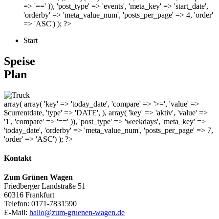
=> '==' )), 'post_type' => 'events', 'meta_key' => 'start_date',
'orderby' => 'meta_value_num', 'posts_per_page' => 4, 'order'
=> 'ASC') ); ?>
Start
Speise
Plan
array( array( 'key' => 'today_date', 'compare' => '>=', 'value' =>
$currentdate, 'type' => 'DATE', ), array( 'key' => 'aktiv', 'value' =>
'1', 'compare' => '==' )), 'post_type' => 'weekdays', 'meta_key' =>
'today_date', 'orderby' => 'meta_value_num', 'posts_per_page' => 7,
'order' => 'ASC') ); ?>
Kontakt
Zum Grünen Wagen
Friedberger Landstraße 51
60316 Frankfurt
Telefon: 0171-7831590
E-Mail:
hallo@zum-gruenen-wagen.de